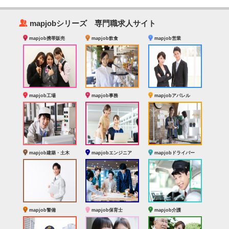
‰
mapjobシリーズ 専門職求人サイト
mapjob携帯販売
mapjob飲食
mapjob営業
mapjob工場
mapjob事務
mapjobアパレル
mapjob建築・土木
mapjobエンジニア
mapjobドライバー
mapjob警備
mapjob保育士
mapjob介護