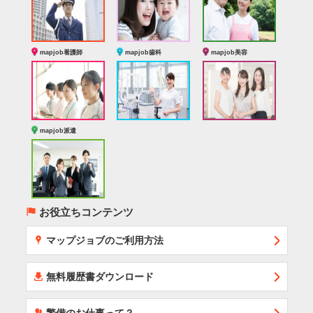
mapjob看護師
mapjob歯科
mapjob美容
mapjob派遣
(
お役立ちコンテンツ
x
マップジョブのご利用方法
í
無料履歴書ダウンロード
‰