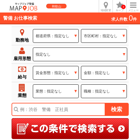
和歌山
0
地域変更
キープ
メニュー
0
警備 お仕事検索
求人件数
件
勤務地
雇用形態
給与
業態