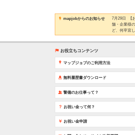
)
7月29日 
mapjobからのお知らせ
舗・企業様
ど、何卒宜
(
お役立ちコンテンツ
x
マップジョブのご利用方法
í
無料履歴書ダウンロード
‰
警備のお仕事って？
？
お祝い金って何？
￥
お祝い金申請