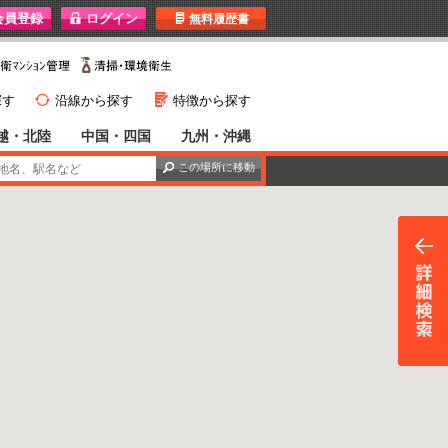
I
無料履歴書
}
G
探す
沿線から探す
特徴から探す
越・北陸
中国・四国
九州・沖縄