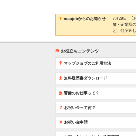
)
7月29日 
mapjobからのお知らせ
舗・企業様
ど、何卒宜
(
お役立ちコンテンツ
x
マップジョブのご利用方法
í
無料履歴書ダウンロード
‰
警備のお仕事って？
？
お祝い金って何？
￥
お祝い金申請