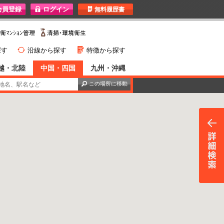
I
無料履歴書
}
G
探す
沿線から探す
特徴から探す
越・北陸
中国・四国
九州・沖縄