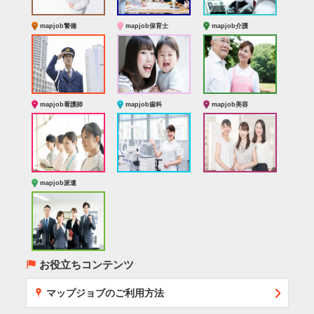
mapjob警備
mapjob保育士
mapjob介護
mapjob看護師
mapjob歯科
mapjob美容
mapjob派遣
(
お役立ちコンテンツ
x
マップジョブのご利用方法