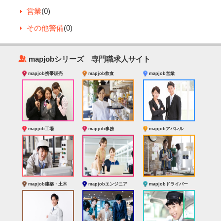
営業
(0)
その他警備
(0)
‰
mapjobシリーズ 専門職求人サイト
mapjob携帯販売
mapjob飲食
mapjob営業
mapjob工場
mapjob事務
mapjobアパレル
mapjob建築・土木
mapjobエンジニア
mapjobドライバー