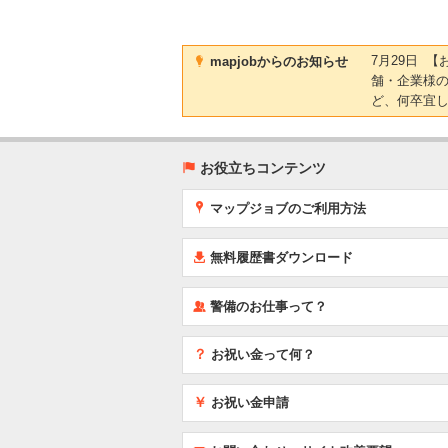
)
7月29日 
mapjobからのお知らせ
舗・企業様
ど、何卒宜
(
お役立ちコンテンツ
x
マップジョブのご利用方法
í
無料履歴書ダウンロード
‰
警備のお仕事って？
？
お祝い金って何？
￥
お祝い金申請