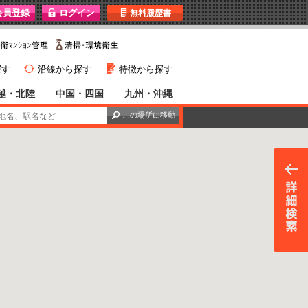
I
無料履歴書
}
G
探す
沿線から探す
特徴から探す
越・北陸
中国・四国
九州・沖縄