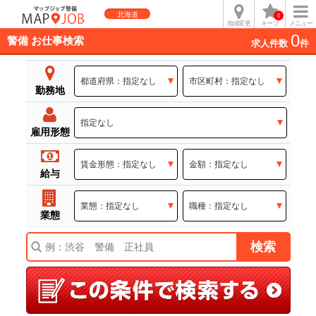
北海道
0
地域変更
キープ
メニュー
0
警備 お仕事検索
求人件数
件
勤務地
雇用形態
給与
業態