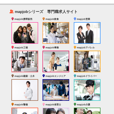
‰
mapjobシリーズ 専門職求人サイト
mapjob携帯販売
mapjob飲食
mapjob営業
mapjob工場
mapjob事務
mapjobアパレル
mapjob建築・土木
mapjobエンジニア
mapjobドライバー
mapjob警備
mapjob保育士
mapjob介護