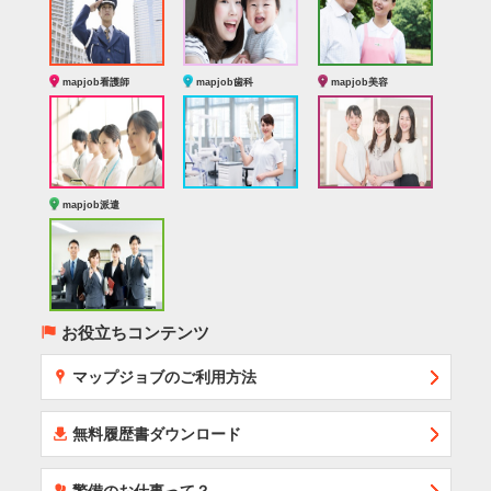
mapjob看護師
mapjob歯科
mapjob美容
mapjob派遣
(
お役立ちコンテンツ
x
マップジョブのご利用方法
í
無料履歴書ダウンロード
‰