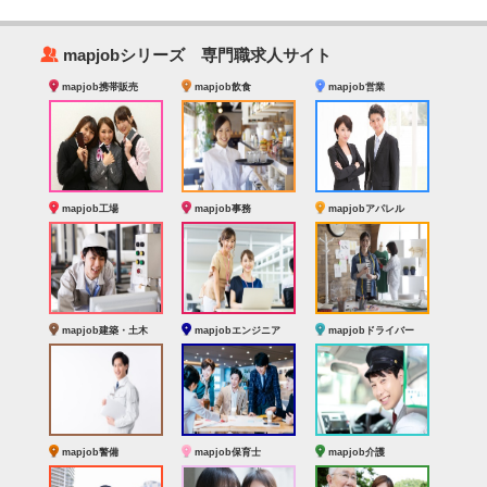
‰
mapjobシリーズ 専門職求人サイト
mapjob携帯販売
mapjob飲食
mapjob営業
mapjob工場
mapjob事務
mapjobアパレル
mapjob建築・土木
mapjobエンジニア
mapjobドライバー
mapjob警備
mapjob保育士
mapjob介護