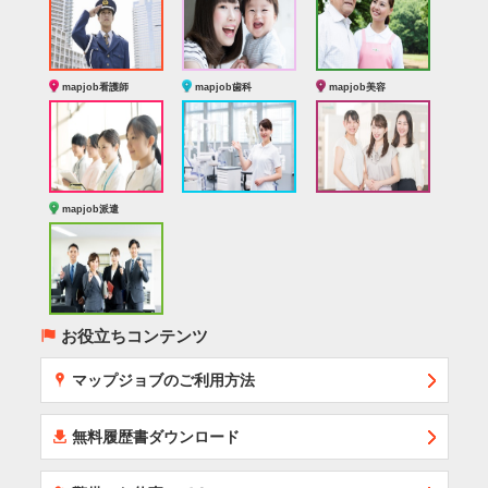
mapjob看護師
mapjob歯科
mapjob美容
mapjob派遣
(
お役立ちコンテンツ
x
マップジョブのご利用方法
í
無料履歴書ダウンロード