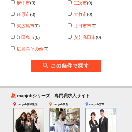
府中市
(0)
三次市
(0)
庄原市
(0)
大竹市
(0)
東広島市
(0)
廿日市市
(0)
江田島市
(0)
安芸高田市
(0)
広島県その他
(0)
‰
mapjobシリーズ 専門職求人サイト
mapjob携帯販売
mapjob飲食
mapjob営業