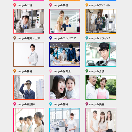
mapjob工場
mapjob事務
mapjobアパレル
mapjob建築・土木
mapjobエンジニア
mapjobドライバー
mapjob警備
mapjob保育士
mapjob介護
mapjob看護師
mapjob歯科
mapjob美容